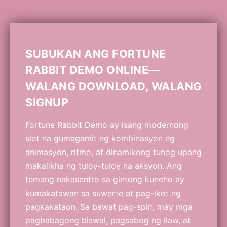
SUBUKAN ANG FORTUNE
RABBIT DEMO ONLINE—
WALANG DOWNLOAD, WALANG
SIGNUP
Fortune Rabbit Demo ay isang modernong
slot na gumagamit ng kombinasyon ng
animasyon, ritmo, at dinamikong tunog upang
makalikha ng tuloy-tuloy na aksyon. Ang
temang nakasentro sa gintong kuneho ay
kumakatawan sa suwerte at pag-ikot ng
pagkakataon. Sa bawat pag-spin, may mga
pagbabagong biswal, pagsabog ng ilaw, at