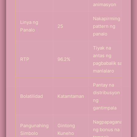
animasyon
Nakapirming
Linya ng
25
pattern ng
Panalo
panalo
Tiyak na
antas ng
RTP
96.2%
pagbabalik sa
manlalaro
Pantay na
distribusyon
Bolatilidad
Katamtaman
ng
gantimpala
Nagpapagana
Pangunahing
Gintong
ng bonus na
Simbolo
Kuneho