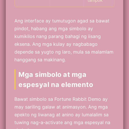
tampok
Ang interface ay tumutugon agad sa bawat
pindot, habang ang mga simbolo ay
kumikilos nang parang bahagi ng iisang
eksena. Ang mga kulay ay nagbabago
depende sa yugto ng laro, mula sa malamlam
hanggang sa makinang.
Mga simbolo at mga
espesyal na elemento
Bawat simbolo sa Fortune Rabbit Demo ay
may sariling galaw at animasyon. Ang mga
epekto ng liwanag at anino ay lumalalim sa
tuwing nag-a-activate ang mga espesyal na